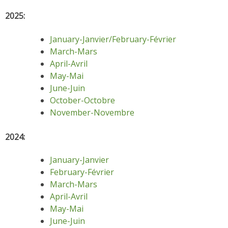
2025:
January-Janvier/February-Février
March-Mars
April-Avril
May-Mai
June-Juin
October-Octobre
November-Novembre
2024:
January-Janvier
February-Février
March-Mars
April-Avril
May-Mai
June-Juin