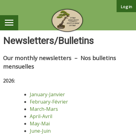
Skip
Log in
to
content
Newsletters/Bulletins
Our monthly newsletters – Nos bulletins
mensuelles
2026:
January-Janvier
February-Février
March-Mars
April-Avril
May-Mai
June-Juin