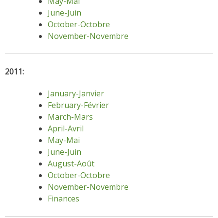
May-Mai
June-Juin
October-Octobre
November-Novembre
2011:
January-Janvier
February-Février
March-Mars
April-Avril
May-Mai
June-Juin
August-Août
October-Octobre
November-Novembre
Finances