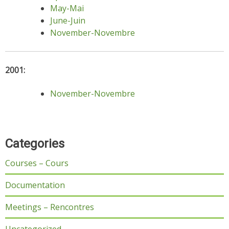
May-Mai
June-Juin
November-Novembre
2001:
November-Novembre
Categories
Courses – Cours
Documentation
Meetings – Rencontres
Uncategorized