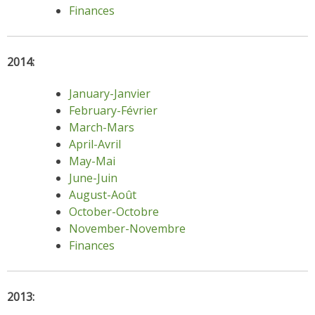
Finances
2014:
January-Janvier
February-Février
March-Mars
April-Avril
May-Mai
June-Juin
August-Août
October-Octobre
November-Novembre
Finances
2013: