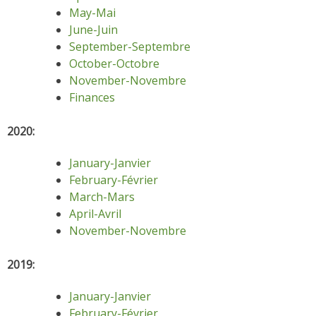
May-Mai
June-Juin
September-Septembre
October-Octobre
November-Novembre
Finances
2020:
January-Janvier
February-Février
March-Mars
April-Avril
November-Novembre
2019:
January-Janvier
February-Février