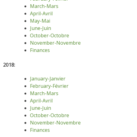
March-Mars
April-Avril
May-Mai
June-Juin
October-Octobre
November-Novembre
Finances
2018:
January-Janvier
February-Février
March-Mars
April-Avril
June-Juin
October-Octobre
November-Novembre
Finances