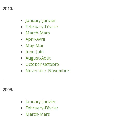
2010:
January-Janvier
February-Février
March-Mars
April-Avril
May-Mai
June-Juin
August-Août
October-Octobre
November-Novembre
2009:
January-Janvier
February-Février
March-Mars