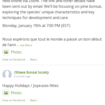
held online via Zoom. The link and other details have
been sent out by email. We’ll be focusing on pine bonsai,
exploring the species’ unique characteristics and key
techniques for development and care.
Monday, January 19th at 7:00 PM (EST)
.
Nous espérons que tout le monde a passé un bon début
de l’ann
...
See More
Photo
View on Facebook
·
Share
Ottawa Bonsai Society
8 months ago
Happy Holidays / Joyeuses fêtes
Photo
View on Facebook
·
Share