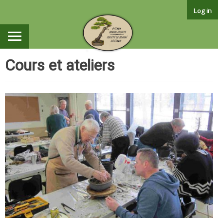
Skip
Log in
to
content
Cours et ateliers