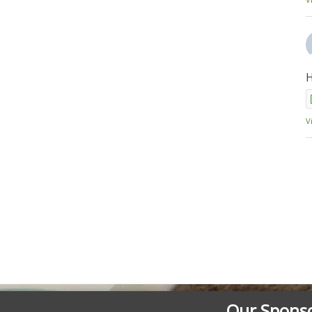
H
V
Our Spons