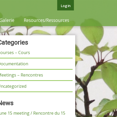
Log in
Galerie
Resources/Ressources
Categories
ourses – Cours
ocumentation
eetings – Rencontres
ncategorized
News
une 15 meeting / Rencontre du 15