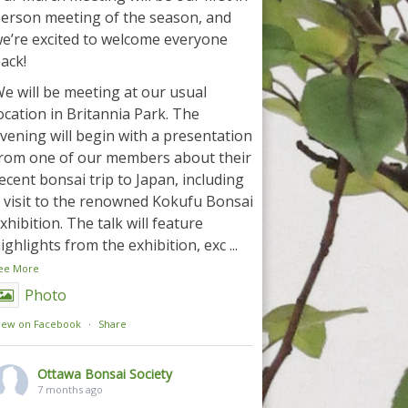
erson meeting of the season, and
e’re excited to welcome everyone
ack!
e will be meeting at our usual
ocation in Britannia Park. The
vening will begin with a presentation
rom one of our members about their
ecent bonsai trip to Japan, including
 visit to the renowned Kokufu Bonsai
xhibition. The talk will feature
ighlights from the exhibition, exc
...
ee More
Photo
iew on Facebook
·
Share
Ottawa Bonsai Society
7 months ago