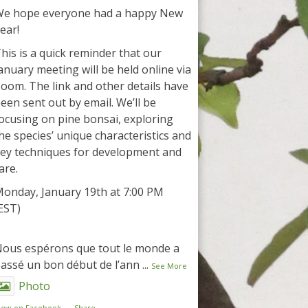
e hope everyone had a happy New
ear!
his is a quick reminder that our
anuary meeting will be held online via
oom. The link and other details have
een sent out by email. We’ll be
ocusing on pine bonsai, exploring
he species’ unique characteristics and
ey techniques for development and
are.
onday, January 19th at 7:00 PM
EST)
ous espérons que tout le monde a
assé un bon début de l’ann
...
See More
Photo
iew on Facebook
·
Share