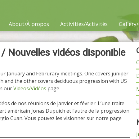
About/À propos
Activities/Activités
Gallery/
 / Nouvelles vidéos disponible
C
ur January and Februrary meetings. One covers juniper
D
ch and the other covers deciduous progression with US
on our
Videos/Vidéos
page.
M
U
os de nos réunions de janvier et février. L’une traite
pert américain Jonas Dupuich et l’autre de la progression
ergio Cuan. Vous pouvez les visionner sur notre page
J