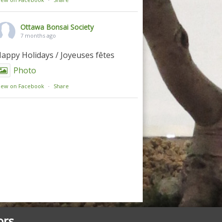
Ottawa Bonsai Society
7 months ago
appy Holidays / Joyeuses fêtes
Photo
iew on Facebook
·
Share
ors