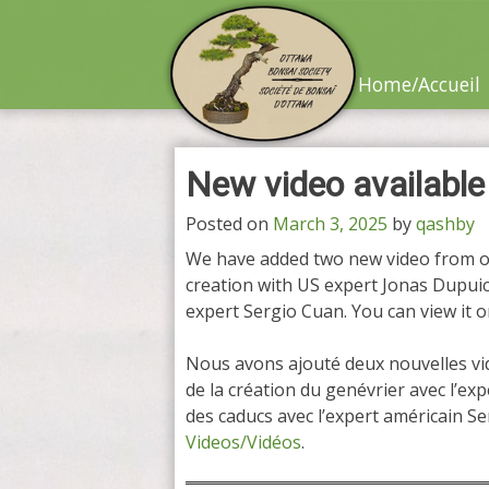
Skip
to
content
Home/Accueil
New video available
Posted on
March 3, 2025
by
qashby
We have added two new video from o
creation with US expert Jonas Dupui
expert Sergio Cuan. You can view it 
Nous avons ajouté deux nouvelles vidé
de la création du genévrier avec l’ex
des caducs avec l’expert américain S
Videos/Vidéos
.