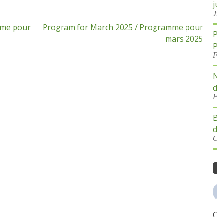
j
J
mme pour
Program for March 2025 / Programme pour
P
mars 2025
P
F
N
d
F
B
d
O
O