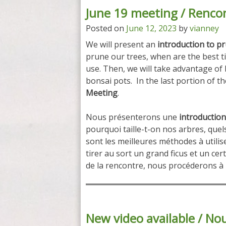
June 19 meeting / Rencon
Posted on
June 12, 2023
by
vianney
We will present an
introduction to p
prune our trees, when are the best t
use. Then, we will take advantage of 
bonsai pots. In the last portion of t
Meeting
.
Nous présenterons une
introduction
pourquoi taille-t-on nos arbres, quel
sont les meilleures méthodes à utili
tirer au sort un grand ficus et un ce
de la rencontre, nous procéderons à
New video available / Nou