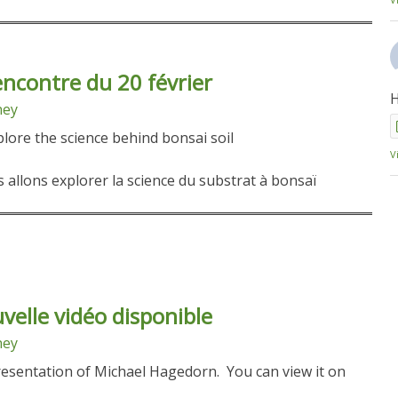
ncontre du 20 février
H
ney
plore the science behind bonsai soil
V
allons explorer la science du substrat à bonsaï
velle vidéo disponible
ney
esentation of Michael Hagedorn. You can view it on