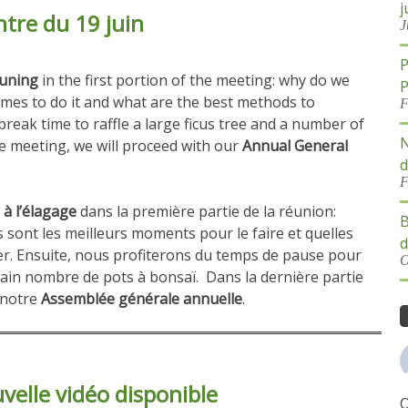
j
tre du 19 juin
J
P
runing
in the first portion of the meeting: why do we
P
imes to do it and what are the best methods to
F
break time to raffle a large ficus tree and a number of
N
he meeting, we will proceed with our
Annual General
d
F
 à l’élagage
dans la première partie de la réunion:
B
s sont les meilleurs moments pour le faire et quelles
d
ser. Ensuite, nous profiterons du temps de pause pour
O
rtain nombre de pots à bonsaï. Dans la dernière partie
 notre
Assemblée générale annuelle
.
velle vidéo disponible
O