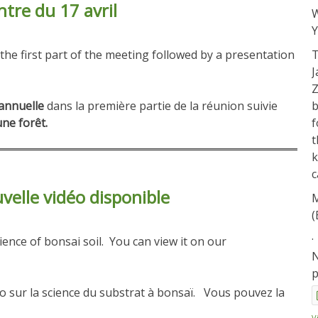
tre du 17 avril
W
Y
 the first part of the meeting followed by a presentation
T
J
Z
annuelle
dans la première partie de la réunion suivie
b
une forêt.
f
t
k
c
velle vidéo disponible
M
(
.
ence of bonsai soil. You can view it on our
N
p
 sur la science du substrat à bonsaï. Vous pouvez la
V