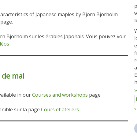
p
w
aracteristics of Japanese maples by Bjorn Bjorholm.
b
page.
W
rn Bjorholm sur les érables Japonais. Vous pouvez voir
l
déos
e
f
r
a
 de mai
E
h
S
ailable in our
Courses and workshops
page
ponible sur la page
Cours et ateliers
V