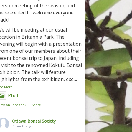
erson meeting of the season, and
e’re excited to welcome everyone
ack!
e will be meeting at our usual
ocation in Britannia Park. The
vening will begin with a presentation
rom one of our members about their
ecent bonsai trip to Japan, including
 visit to the renowned Kokufu Bonsai
xhibition. The talk will feature
ighlights from the exhibition, exc
...
ee More
Photo
iew on Facebook
·
Share
Ottawa Bonsai Society
7 months ago