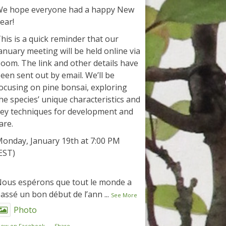
e hope everyone had a happy New
ear!
his is a quick reminder that our
anuary meeting will be held online via
oom. The link and other details have
een sent out by email. We’ll be
ocusing on pine bonsai, exploring
he species’ unique characteristics and
ey techniques for development and
are.
onday, January 19th at 7:00 PM
EST)
ous espérons que tout le monde a
assé un bon début de l’ann
...
See More
Photo
iew on Facebook
·
Share